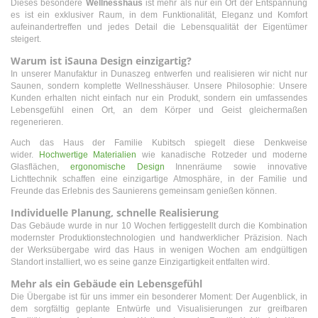
Dieses besondere
Wellnesshaus
ist mehr als nur ein Ort der Entspannung
es ist ein exklusiver Raum, in dem Funktionalität, Eleganz und Komfort
aufeinandertreffen und jedes Detail die Lebensqualität der Eigentümer
steigert.
Warum ist iSauna Design einzigartig?
In unserer Manufaktur in Dunaszeg entwerfen und realisieren wir nicht nur
Saunen, sondern komplette Wellnesshäuser. Unsere Philosophie: Unsere
Kunden erhalten nicht einfach nur ein Produkt, sondern ein umfassendes
Lebensgefühl einen Ort, an dem Körper und Geist gleichermaßen
regenerieren.
Auch das Haus der Familie Kubitsch spiegelt diese Denkweise
wider.
Hochwertige Materialien
wie kanadische Rotzeder und moderne
Glasflächen,
ergonomische Design
Innenräume sowie innovative
Lichttechnik schaffen eine einzigartige Atmosphäre, in der Familie und
Freunde das Erlebnis des Saunierens gemeinsam genießen können.
Individuelle Planung, schnelle Realisierung
Das Gebäude wurde in nur 10 Wochen fertiggestellt durch die Kombination
modernster Produktionstechnologien und handwerklicher Präzision. Nach
der Werksübergabe wird das Haus in wenigen Wochen am endgültigen
Standort installiert, wo es seine ganze Einzigartigkeit entfalten wird.
Mehr als ein Gebäude ein Lebensgefühl
Die Übergabe ist für uns immer ein besonderer Moment: Der Augenblick, in
dem sorgfältig geplante Entwürfe und Visualisierungen zur greifbaren