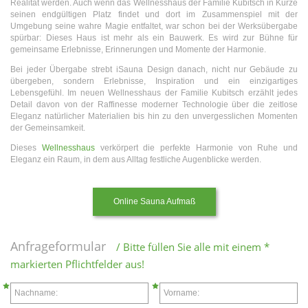
Realität werden. Auch wenn das Wellnesshaus der Familie Kubitsch in Kürze
seinen endgültigen Platz findet und dort im Zusammenspiel mit der
Umgebung seine wahre Magie entfaltet, war schon bei der Werksübergabe
spürbar: Dieses Haus ist mehr als ein Bauwerk. Es wird zur Bühne für
gemeinsame Erlebnisse, Erinnerungen und Momente der Harmonie.
Bei jeder Übergabe strebt iSauna Design danach, nicht nur Gebäude zu
übergeben, sondern Erlebnisse, Inspiration und ein einzigartiges
Lebensgefühl. Im neuen Wellnesshaus der Familie Kubitsch erzählt jedes
Detail davon von der Raffinesse moderner Technologie über die zeitlose
Eleganz natürlicher Materialien bis hin zu den unvergesslichen Momenten
der Gemeinsamkeit.
Dieses
Wellnesshaus
verkörpert die perfekte Harmonie von Ruhe und
Eleganz ein Raum, in dem aus Alltag festliche Augenblicke werden.
Online Sauna Aufmaß
Anfrageformular
/ Bitte füllen Sie alle mit einem *
markierten Pflichtfelder aus!
Nachname:
Vorname: