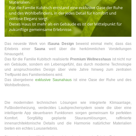
Materialien.
Für die Familie Kubitsch entstand eine exklusive Oase der Ruhe
und des Wohlbefindens, in der jedes Detail für Komfort und
zeitlose Eleganz sorgt.
Dieses Haus ist mehr als ein Gebäude es ist der Mittelpunkt für
zukünftige gemeinsame Erlebnisse.
Das neueste Werk von
iSauna Design
beweist einmal mehr, dass das
Erlebnis einer
Sauna
weit über die herkömmlichen Vorstellungen
hinausgeht.
Das für die Familie Kubitsch realisierte
Premium Wellnesshaus
ist nicht nur
ein Gebäude, sondern ein Lebensgefühl, das durch moderne Technologie
und anspruchsvolles Design über viele Jahre hinweg zum zentralen
Treffpunkt des Familienlebens wird.
Das übergebene
exklusive Saunahaus
ist eine Oase der Ruhe und des
Wohlbefindens.
Die modernsten technischen Lösungen wie integrierte Klimaanlage,
Fußbodenheizung, verdecktes Lautsprechersystem sowie die über eine
intelligente App steuerbaren Funktionen sorgen gemeinsam für perfekten
Komfort. Sorgfältig geplante Stauraumlösungen, raffinierte
innenarchitektonische Details und die Harmonie natürlicher Materialien
bieten ein echtes Luxuserlebnis.