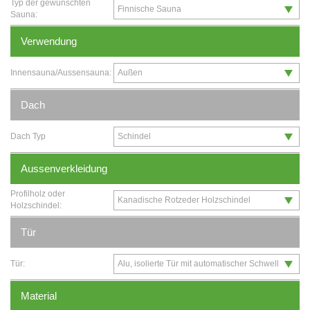
Typ der gewünschten
Sauna:
Verwendung
Innensauna/Aussensauna:
Dach
Dach Typ
Aussenverkleidung
Profilholz oder
Holzschindel:
Tür
Tür:
Material