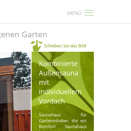
MENÜ
igenen Garten
Schieben Sie das Bild
Kombinierte
Außensauna
mit
individuellem
Vordach
Saunahaus für
Garteninhaber, die ein
Komfort Saunahaus