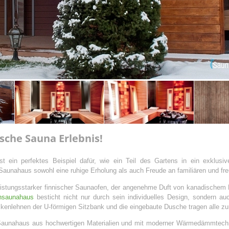
sche Sauna Erlebnis!
st ein perfektes Beispiel dafür, wie ein Teil des Gartens in ein exklusi
aunahaus sowohl eine ruhige Erholung als auch Freude an familiären und f
istungsstarker finnischer Saunaofen, der angenehme Duft von kanadischem 
nsaunahaus
besticht nicht nur durch sein individuelles Design, sondern a
enlehnen der U-förmigen Sitzbank und die eingebaute Dusche tragen alle zu
Saunahaus aus hochwertigen Materialien und mit moderner Wärmedämmtechnolo