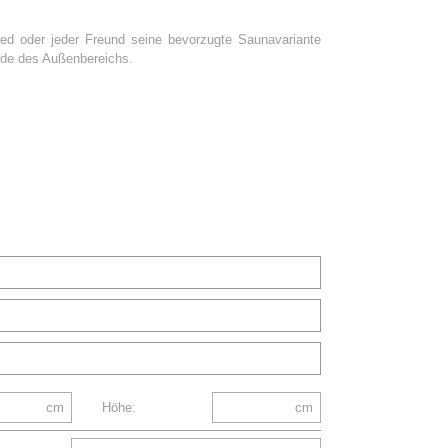
ied oder jeder Freund seine bevorzugte Saunavariante
erde des Außenbereichs.
cm
Höhe:
cm