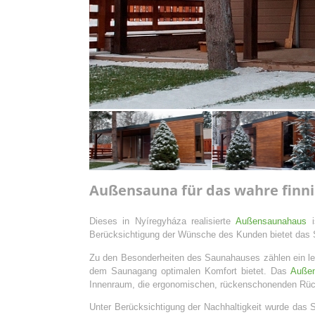
Außensauna für das wahre finni
Dieses in Nyíregyháza realisierte
Außensaunahaus
i
Berücksichtigung der Wünsche des Kunden bietet das S
Zu den Besonderheiten des Saunahauses zählen ein le
dem Saunagang optimalen Komfort bietet. Das
Auße
Innenraum, die ergonomischen, rückenschonenden Rück
Unter Berücksichtigung der Nachhaltigkeit wurde das 