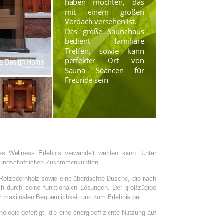
haben möchten, das
mit einem großen
Vordach versehen ist.
Das große Saunahaus
bedient familiäre
Treffen, sowie kann
perfekter Ort von
Sauna Séancen für
Freunde sein.
ves Wellness Erlebnis verwandelt werden kann. Unter
reundschaftlichen Zusammenkünften.
Rotzedernholz sowie eine überdachte Dusche, die nach
uch durch seine funktionalen Lösungen. Der großzügige
r maximalen Bequemlichkeit und zum Erlebnis bei.
gie gefertigt, die eine energieeffiziente Nutzung auf