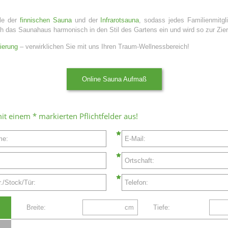
ile der
finnischen Sauna
und der
Infrarotsauna
, sodass jedes Familienmitgl
ch das Saunahaus harmonisch in den Stil des Gartens ein und wird so zur Zi
ierung
– verwirklichen Sie mit uns Ihren Traum-Wellnessbereich!
Online Sauna Aufmaß
 mit einem * markierten Pflichtfelder aus!
me:
E-Mail:
Ortschaft:
./Stock/Tür:
Telefon:
Breite:
cm
Tiefe: